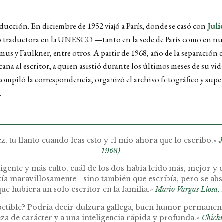
aducción. En diciembre de 1952 viajó a París, donde se casó con
Juli
omo traductora en la UNESCO —tanto en la sede de París como en nu
s y Faulkner, entre otros. A partir de 1968, año de la separación de
na al escritor, a quien asistió durante los últimos meses de su vid
 compiló la correspondencia, organizó el archivo fotográfico y supe
.
, tu llanto cuando leas esto y el mío ahora que lo escribo.»
J
1968)
ligente y más culto, cuál de los dos había leído más, mejor y
ía maravillosamente– sino también que escribía, pero se abs
ue hubiera un solo escritor en la familia.»
Mario Vargas Llosa, 
etible? Podría decir dulzura gallega, buen humor permanente,
za de carácter y a una inteligencia rápida y profunda.»
Chich