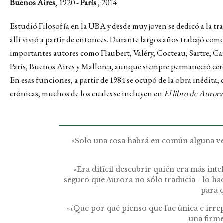
Buenos Aires
, 1920
- París
, 2014
Estudió Filosofía en la UBA y desde muy joven se dedicó a la tr
allí vivió a partir de entonces. Durante largos años trabajó c
importantes autores como Flaubert, Valéry, Cocteau, Sartre, Camu
París, Buenos Aires y Mallorca, aunque siempre permaneció cerca
En esas funciones, a partir de 1984 se ocupó de la obra inédita,
crónicas, muchos de los cuales se incluyen en
El libro de Aurora
«Solo una cosa habrá en común alguna vez
«Era difícil descubrir quién era más inte
seguro que Aurora no sólo traducía –lo hac
para q
«¿Que por qué pienso que fue única e irrep
una firme