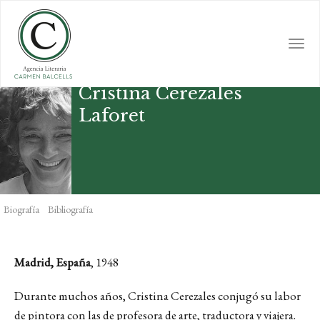
Skip
to
main
Togg
content
navi
Cristina Cerezales
Laforet
Biografía
Bibliografía
Madrid, España
, 1948
Durante muchos años, Cristina Cerezales conjugó su labor
de pintora con las de profesora de arte, traductora y viajera.