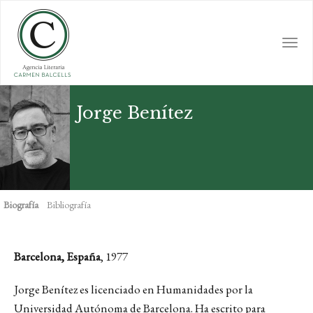
Skip
to
main
Togg
content
navi
Jorge Benítez
Biografía
Bibliografía
Barcelona, España
, 1977
Jorge Benítez es licenciado en Humanidades por la
Universidad Autónoma de Barcelona. Ha escrito para