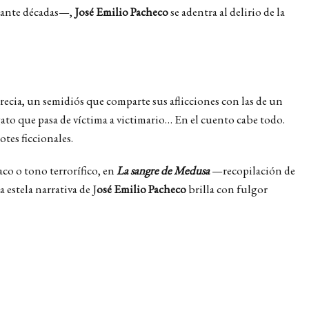
urante décadas—,
José Emilio Pacheco
se adentra al delirio de la
ecia, un semidiós que comparte sus aflicciones con las de un
gato que pasa de víctima a victimario… En el cuento cabe todo.
tes ficcionales.
aco o tono terrorífico, en
La sangre de Medusa
—recopilación de
 estela narrativa de J
osé Emilio Pacheco
brilla con fulgor