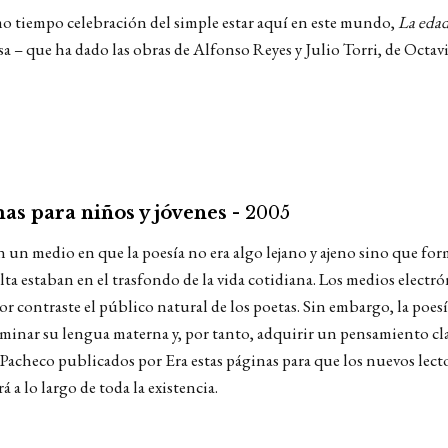
smo tiempo celebración del simple estar aquí en este mundo,
La edad 
sa – que ha dado las obras de Alfonso Reyes y Julio Torri, de Octav
as para niños y jóvenes -
2005
n un medio en que la poesía no era algo lejano y ajeno sino que for
alta estaban en el trasfondo de la vida cotidiana. Los medios electr
r contraste el público natural de los poetas. Sin embargo, la poesía
minar su lengua materna y, por tanto, adquirir un pensamiento claro
o Pacheco publicados por Era estas páginas para que los nuevos lecto
a lo largo de toda la existencia.