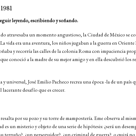
-
1981
seguir leyendo, escribiendo y soñando.
do atravesaba un momento angustioso, la Ciudad de México se conv
La vida era una aventura, los niños jugaban a la guerra en Oriente 
soñaba y recorría las calles de la colonia Roma con impaciencia p
 que conoció a la madre de su mejor amigo y en ella descubrió los
a y universal, José Emilio Pacheco recrea una época -la de un país 
 lacerante desafío que es crecer.
resalta por su pozo y su torre de mampostería. Eme observa al mis
d es un misterio y objeto de una serie de hipótesis: ¿será un dese
u terruño?, ¿un perseguidor?, ¿un criminal de guerra?, o quizá no