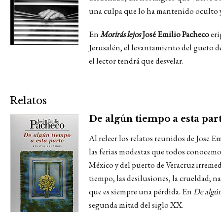
una culpa que lo ha mantenido oculto y
En
Morirás lejos
José Emilio Pacheco
eri
Jerusalén, el levantamiento del gueto d
el lector tendrá que desvelar.
Relatos
De algún tiempo a esta par
Al releer los relatos reunidos de Jose Em
las ferias modestas que todos conocemos
México y del puerto de Veracruz irremedi
tiempo, las desilusiones, la crueldad; 
que es siempre una pérdida. En
De algún
segunda mitad del siglo XX.