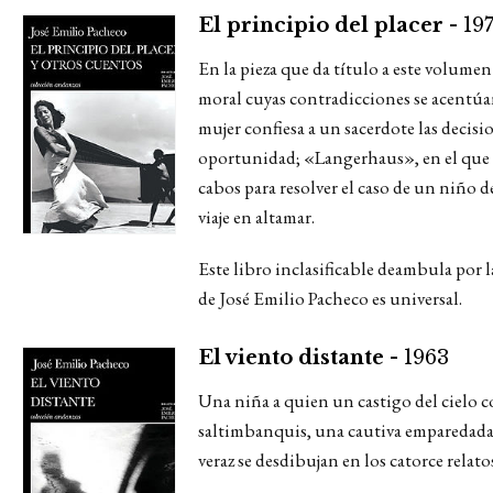
El principio del placer -
19
En la pieza que da título a este volume
moral cuyas contradicciones se acentúa
mujer confiesa a un sacerdote las decisi
oportunidad; «Langerhaus», en el que e
cabos para resolver el caso de un niño 
viaje en altamar.
Este libro inclasificable deambula por la
de José Emilio Pacheco es universal.
El viento distante -
1963
Una niña a quien un castigo del cielo co
saltimbanquis, una cautiva emparedada e
veraz se desdibujan en los catorce relato