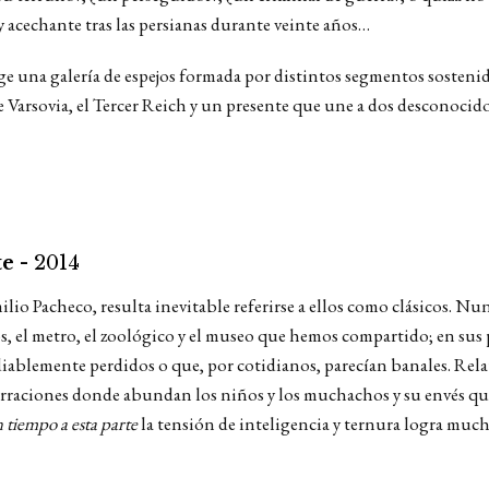
 acechante tras las persianas durante veinte años…
ge una galería de espejos formada por distintos segmentos sostenid
e Varsovia, el Tercer Reich y un presente que une a dos desconocid
te -
2014
ilio Pacheco, resulta inevitable referirse a ellos como clásicos. Nun
, el metro, el zoológico y el museo que hemos compartido; en sus p
ablemente perdidos o que, por cotidianos, parecían banales. Relatos
narraciones donde abundan los niños y los muchachos y su envés que
 tiempo a esta parte
la tensión de inteligencia y ternura logra mucha