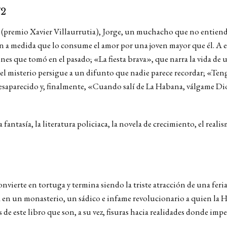
72
n (premio Xavier Villaurrutia), Jorge, un muchacho que no entiende
n a medida que lo consume el amor por una joven mayor que él. A e
ones que tomó en el pasado; «La fiesta brava», que narra la vida de
l misterio persigue a un difunto que nadie parece recordar; «Teng
desaparecido y, finalmente, «Cuando salí de La Habana, válgame Di
 fantasía, la literatura policiaca, la novela de crecimiento, el real
nvierte en tortuga y termina siendo la triste atracción de una feri
n un monasterio, un sádico e infame revolucionario a quien la Hist
s de este libro que son, a su vez, fisuras hacia realidades donde imp