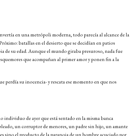
ertía en una metrópoli moderna, todo parecía al alcance de la
Próximo: batallas en el desierto que se decidían en patios
ropia de su edad. Aunque el mundo giraba presuroso, nada fue
 resquemores que acompañan al primer amor y ponen fin a la
que perdía su inocencia- y rescata ese momento en que nos
mo individuo de ayer que está sentado en la misma banca
mpleado, un corruptor de menores, un padre sin hijo, un amante
 es sino el producto de la paranoia de un hombre acuciado por