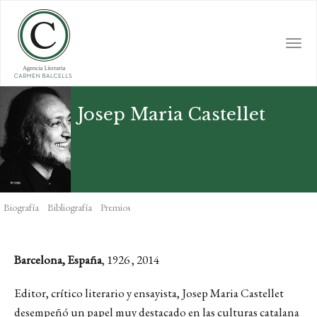
Skip
to
main
Togg
content
navi
Josep Maria Castellet
Biografía
Bibliografía
Premios
Barcelona, España
, 1926 , 2014
Editor, crítico literario y ensayista, Josep Maria Castellet
desempeñó un papel muy destacado en las culturas catalana