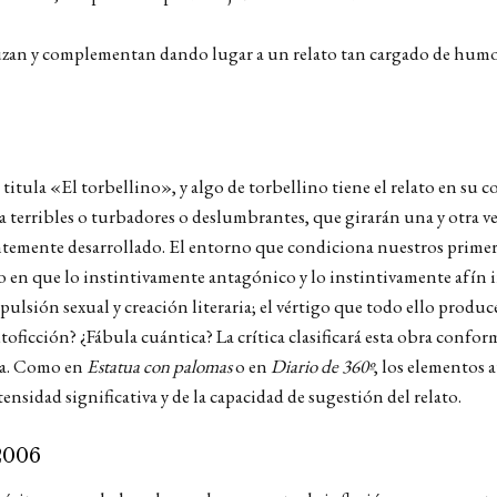
ruzan y complementan dando lugar a un relato tan cargado de humor 
 titula «El torbellino», y algo de torbellino tiene el relato en su
terribles o turbadores o deslumbrantes, que girarán una y otra vez 
temente desarrollado. El entorno que condiciona nuestros primero
o en que lo instintivamente antagónico y lo instintivamente afín i
 pulsión sexual y creación literaria; el vértigo que todo ello produc
icción? ¿Fábula cuántica? La crítica clasificará esta obra conforme a
ura. Como en
Estatua con palomas
o en
Diario de 360º
, los elementos 
ntensidad significativa y de la capacidad de sugestión del relato.
2006