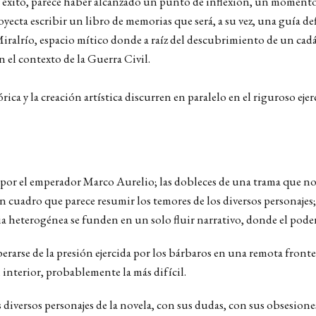
 éxito, parece haber alcanzado un punto de inflexión, un momento 
oyecta escribir un libro de memorias que será, a su vez, una guía def
iralrío, espacio mítico donde a raíz del descubrimiento de un cadá
n el contexto de la Guerra Civil.
órica y la creación artística discurren en paralelo en el riguroso e
por el emperador Marco Aurelio; las dobleces de una trama que nos 
un cuadro que parece resumir los temores de los diversos personajes
ia heterogénea se funden en un solo fluir narrativo, donde el pode
Liberarse de la presión ejercida por los bárbaros en una remota front
 interior, probablemente la más difícil.
s diversos personajes de la novela, con sus dudas, con sus obsesiones