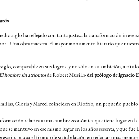
azón
io siglo ha reflejado con tanta justeza la transformación irrever
or... Una obra maestra. El mayor monumento literario que nuestr
siglo, comparable en sus logros, y no sólo en su ambición, a títu
El hombre sin atributos
de Robert Musil.»
del prólogo de Ignacio E
familias, Gloria y Marcel coinciden en Riofrío, un pequeño pueblo
información relativa a una cumbre económica que tiene lugar en la
 que se mantuvo en ese mismo lugar en los años sesenta, y que fue 
esario, ocupa el tiempo de su jubilación en redactar unas memoria