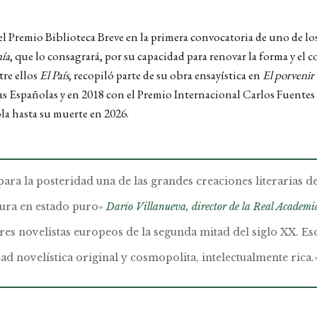
ó el Premio Biblioteca Breve en la primera convocatoria de uno de l
ía
, que lo consagrará, por su capacidad para renovar la forma y e
tre ellos
El País
, recopiló parte de su obra ensayística en
El porvenir 
as Españolas y
e
n 2018 con el Premio Internacional Carlos Fuentes 
a hasta su muerte en 2026.
ara la posteridad una de las grandes creaciones literarias de
atura en estado puro»
Darío Villanueva, director de la Real Academ
es novelistas europeos de la segunda mitad del siglo XX. Esc
d novelística original y cosmopolita, intelectualmente rica