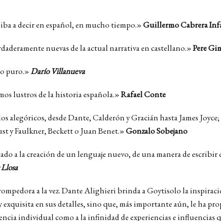
i iba a decir en español, en mucho tiempo.»
Guillermo Cabrera Inf
daderamente nuevas de la actual narrativa en castellano.»
Pere Gi
ado puro.»
Darío Villanueva
mos lustros de la historia española.»
Rafael Conte
e los alegóricos, desde Dante, Calderón y Gracián hasta James Joyc
ust y Faulkner, Beckett o Juan Benet.»
Gonzalo Sobejano
do a la creación de un lenguaje nuevo, de una manera de escribir q
 Llosa
pedora a la vez. Dante Alighieri brinda a Goytisolo la inspiración
 y exquisita en sus detalles, sino que, más importante aún, le ha p
ciencia individual como a la infinidad de experiencias e influenci