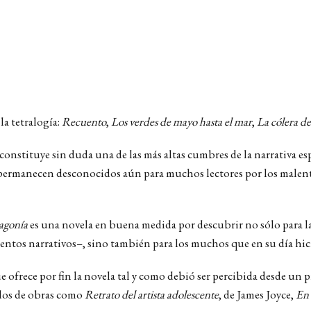
a tetralogía:
Recuento
,
Los verdes de mayo hasta el mar
,
La cólera d
constituye sin duda una de las más altas cumbres de la narrativa 
a permanecen desconocidos aún para muchos lectores por los malent
agonía
es una novela en buena medida por descubrir no sólo para l
ntos narrativos–, sino también para los muchos que en su día hici
que ofrece por fin la novela tal y como debió ser percibida desde
 los de obras como
Retrato
del artista adolescente
, de James Joyce,
En 