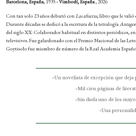
Barcelona, España
, 1935
- Vimbodí, España
, 2026
Con tan solo 23 años debutó con
Las afueras
, libro que le vali
Durante décadas se dedicó a la escritura de la tetralogía
Antagon
del siglo XX.
Colaborador habitual en distintos periódicos, en
televisivos.
Fue galardonado con el Premio Nacional de las Letr
Goytisolo fue miembro de número de la Real Academia Español
«Un novelista de excepción que deja p
«Mil cien páginas de liter
«Sin duda uno de los mayor
«Una personalida