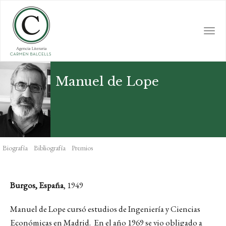
Skip
to
main
Togg
content
navi
Manuel de Lope
Biografía
Bibliografía
Premios
Burgos, España
, 1949
Manuel de Lope cursó estudios de Ingeniería y Ciencias
Económicas en Madrid. En el año 1969 se vio obligado a