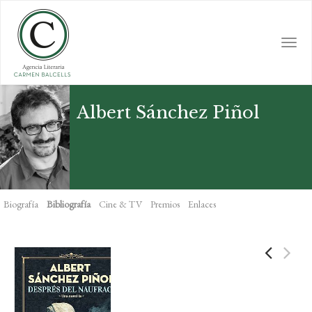
Skip
to
main
Togg
content
navi
Albert Sánchez Piñol
Biografía
Bibliografía
Cine & TV
Premios
Enlaces