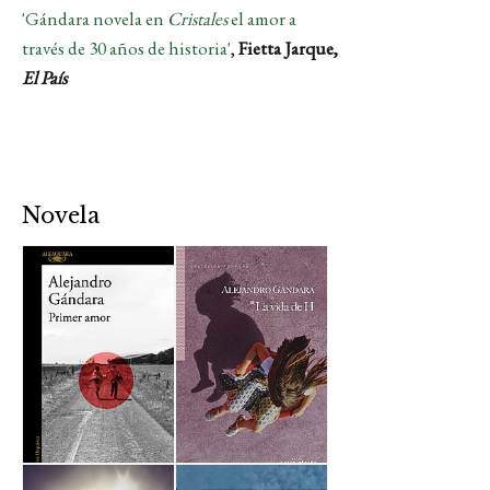
'Gándara novela en
Cristales
el amor a
través de 30 años de historia'
,
Fietta Jarque,
El País
Novela