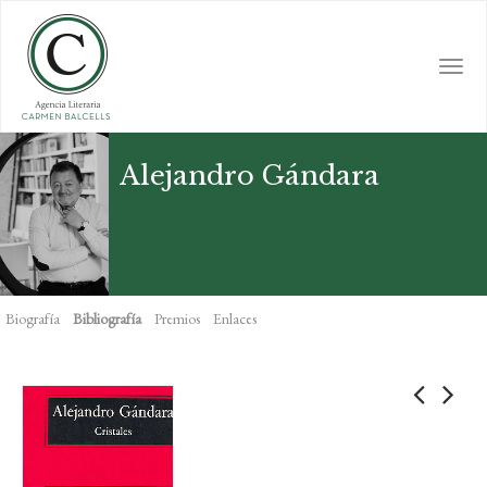
Skip
to
main
Togg
content
navi
Alejandro Gándara
Biografía
Bibliografía
Premios
Enlaces