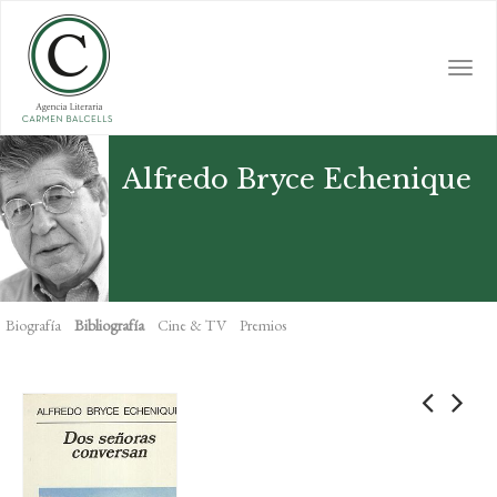
Skip
to
main
Togg
content
navi
Alfredo Bryce Echenique
Biografía
Bibliografía
Cine & TV
Premios