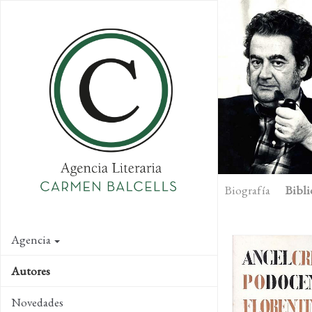
Skip
to
main
content
Biografía
Bibli
Agencia
Autores
Novedades