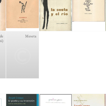
de
Meseta
46)