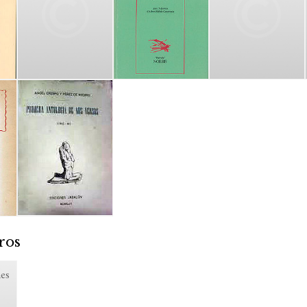
ros
es