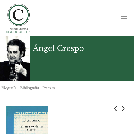
Skip
to
main
Togg
content
navi
Ángel Crespo
Biografía
Bibliografía
Premios