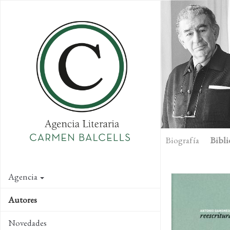
Skip
to
main
content
Biografía
Bibli
Agencia
Autores
Novedades