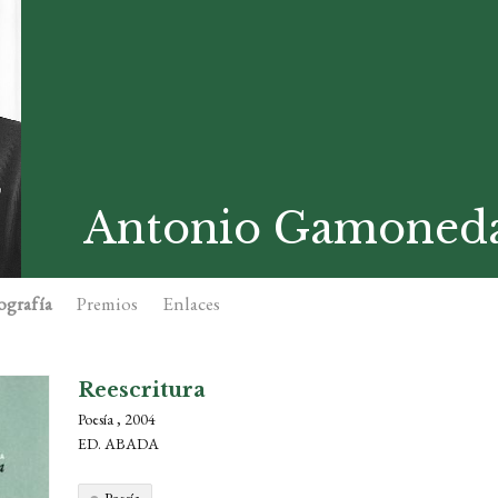
Antonio Gamoned
ografía
Premios
Enlaces
Reescritura
Poesía , 2004
ED. ABADA