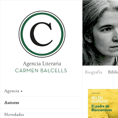
Skip
to
main
content
Biografía
Bibli
Agencia
Autores
Novedades