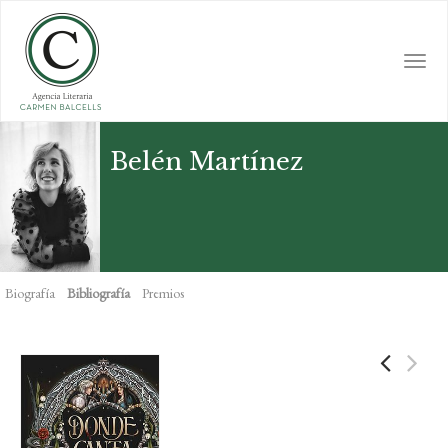
Skip
to
main
Togg
content
navi
Belén Martínez
Biografía
Bibliografía
Premios