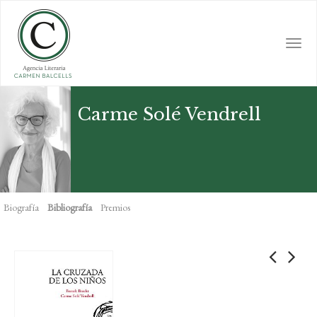
Skip
to
main
Togg
content
navi
Carme Solé Vendrell
Biografía
Bibliografía
Premios