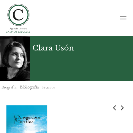
Skip
to
main
Togg
content
navi
Clara Usón
Biografía
Bibliografía
Premios