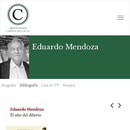
Skip
to
main
Togg
content
navi
Eduardo Mendoza
Biografía
Bibliografía
Cine & TV
Premios