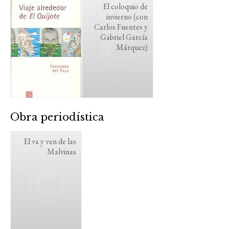
El coloquio de
invierno (con
Carlos Fuentes y
Gabriel García
Márquez)
Obra periodística
El va y ven de las
Malvinas