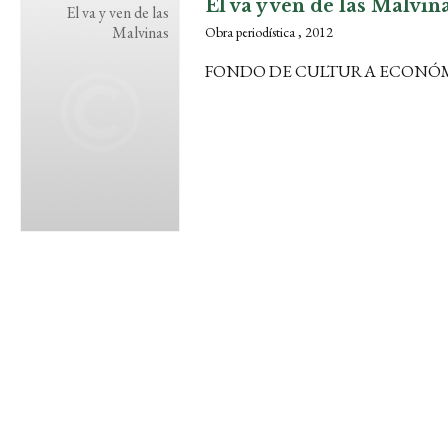
El va y ven de las Malvin
El va y ven de las
Malvinas
Obra periodística , 2012
FONDO DE CULTURA ECONÓ