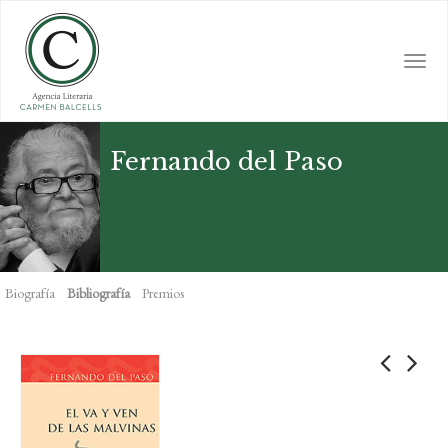
Skip
to
main
Togg
content
navi
Fernando del Paso
Biografía
Bibliografía
Premios