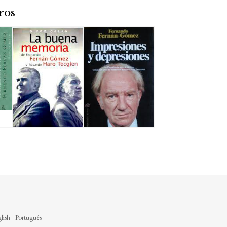
ros
lish
Português