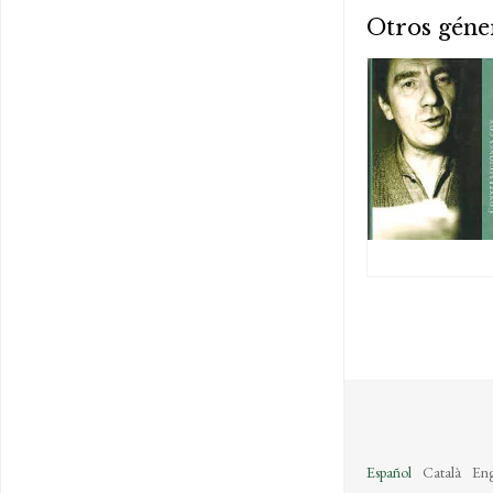
Otros géne
Español
Català
Eng