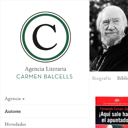
Skip
to
main
content
Biografía
Bibli
Agencia
Autores
Novedades