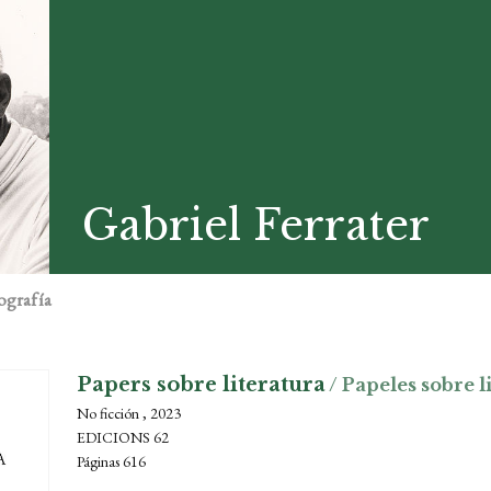
Gabriel Ferrater
ografía
Papers sobre literatura
/ Papeles sobre l
No ficción , 2023
EDICIONS 62
Páginas 616