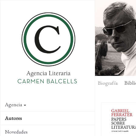
Skip
to
main
content
Biografía
Bibli
Agencia
Autores
Novedades