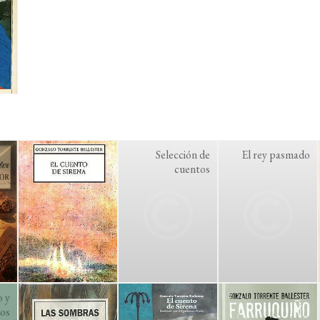
Selección de
El rey pasmado
cuentos
o y
os