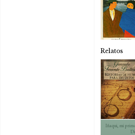
Relatos
Iñaqui, mi prim
Di