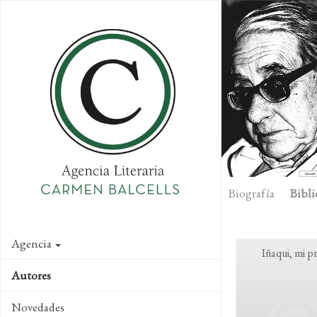
Skip
to
main
content
Biografía
Bibli
Agencia
Iñaqui, mi p
Autores
Novedades