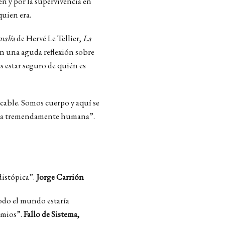
en y por la supervivencia en
uien era.
malía
de Hervé Le Tellier,
La
én una aguda reflexión sobre
 estar seguro de quién es
cable. Somos cuerpo y aquí se
ela tremendamente humana”.
distópica”.
Jorge Carrión
odo el mundo estaría
emios”.
Fallo de Sistema,