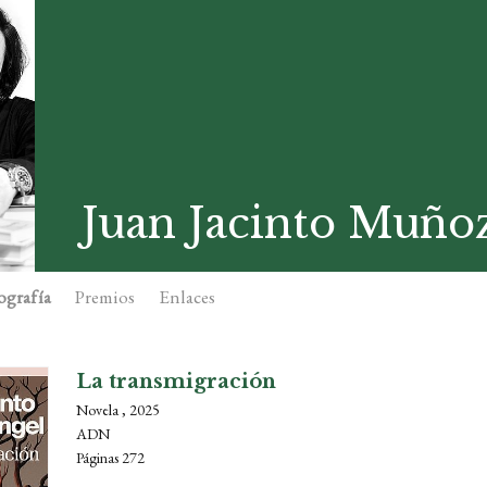
Juan Jacinto Muño
ografía
Premios
Enlaces
La transmigración
Novela , 2025
ADN
Páginas 272