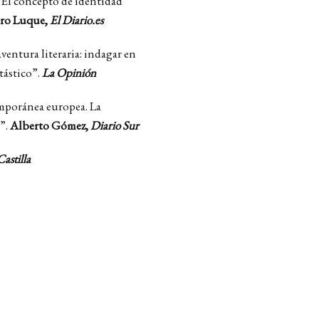
 El concepto de identidad
dro Luque,
El Diario.es
entura literaria: indagar en
tástico”.
La Opinión
emporánea europea. La
a”.
Alberto Gómez,
Diario Sur
astilla