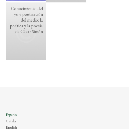
Conocimiento del
yo y poetización
del medio: la
poética y la poesía
de César Simón
Español
Català
English