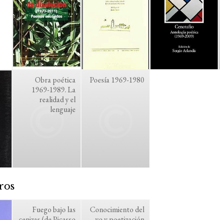
Obra poética
Poesía 1969-1980
1969-1989. La
realidad y el
lenguaje
ros
Fuego bajo las
Conocimiento del
cenizas (de Picasso
yo y poetización