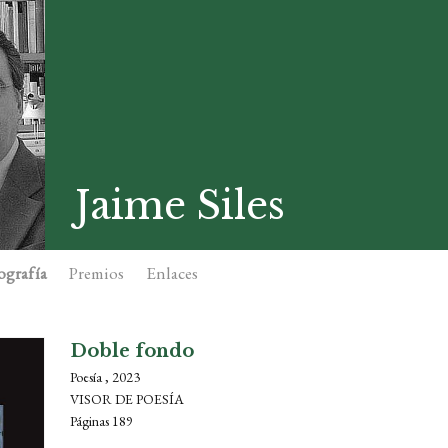
Jaime Siles
ografía
Premios
Enlaces
Doble fondo
Poesía , 2023
VISOR DE POESÍA
Páginas 189