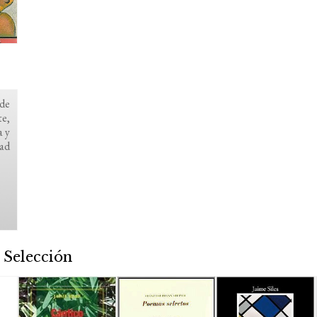
 de
te,
a y
dad
 Selección