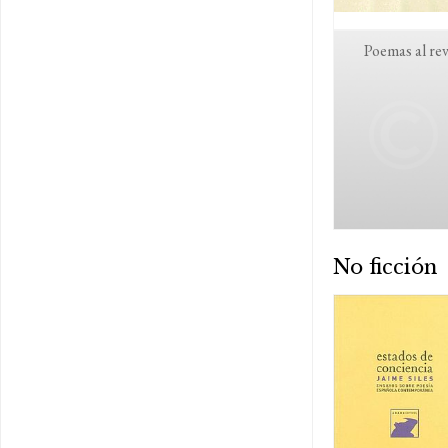
Poemas al re
No ficción