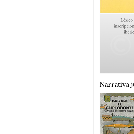
Léxico
inscripcio
ibéri
Narrativa j