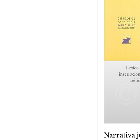
Léxico
inscripcio
ibéri
Narrativa j