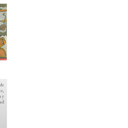
 de
te,
a y
dad