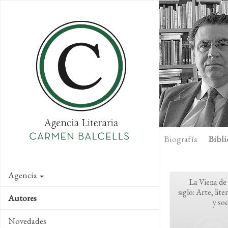
Skip
to
main
content
Biografía
Bibli
Agencia
La Viena de 
siglo: Arte, lite
Autores
y so
Novedades