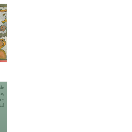
 de
te,
a y
dad