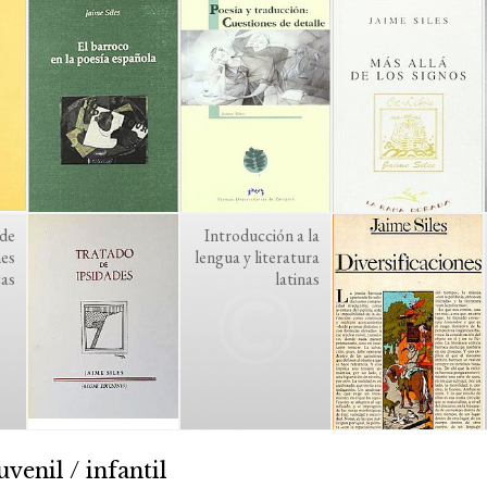
 de
Introducción a la
nes
lengua y literatura
cas
latinas
uvenil / infantil