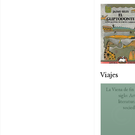
Viajes
La Viena de fin
siglo: Ar
literatur
socie