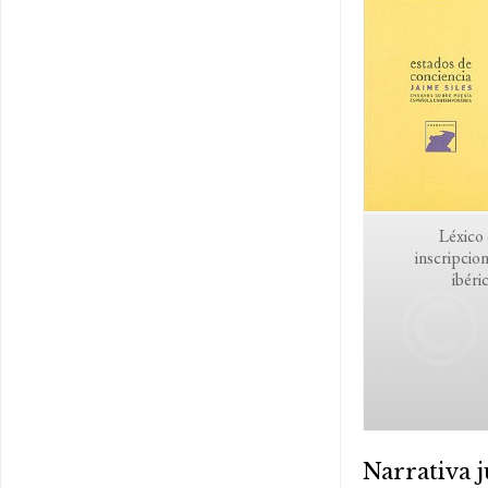
Léxico
inscripcio
ibéri
Narrativa j