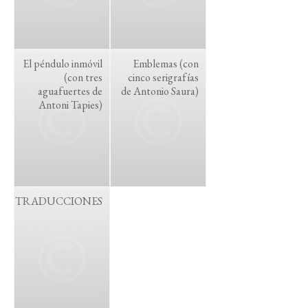
El péndulo inmóvil
Emblemas (con
(con tres
cinco serigrafías
aguafuertes de
de Antonio Saura)
Antoni Tapies)
TRADUCCIONES