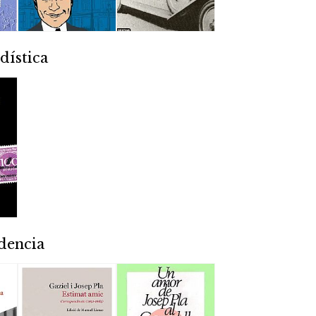
dística
dencia