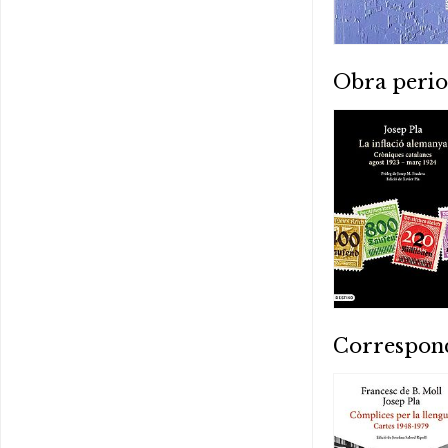
Obra perio
Correspon