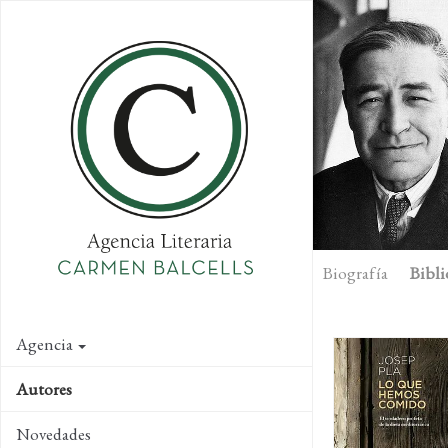
Skip
to
main
content
Biografía
Bibli
Agencia
Autores
Novedades