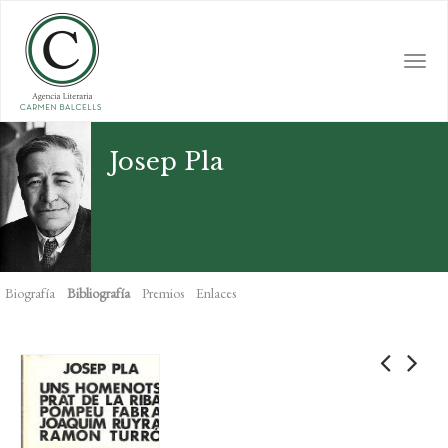
Skip
to
main
Togg
content
navi
Josep Pla
Biografía
Bibliografía
Premios
Enlaces