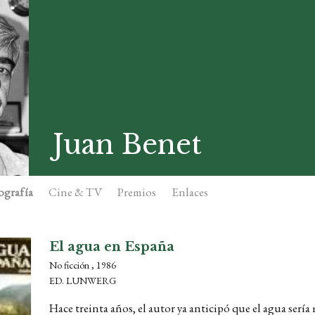
Juan Benet
ografía
Cine & TV
Premios
Enlaces
El agua en España
No ficción , 1986
ED. LUNWERG
Hace treinta años, el autor ya anticipó que el agua sería