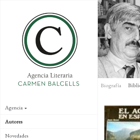
Skip
to
main
content
Biografía
Bibli
Agencia
Autores
Novedades