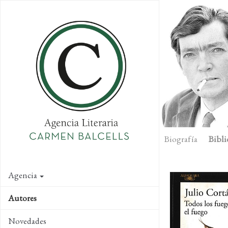
Skip
to
main
content
Biografía
Bibli
Agencia
Autores
Novedades