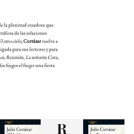
e la plenitud creadora que
táfora de las relaciones
l otro cielo
,
Cortázar
vuelve a
gada para sus lectores y para
mos, Reunión, La señorita Cora,
os fuegos el fuego
: una fiesta