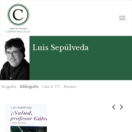
Skip
to
main
Togg
content
navi
Luis Sepúlveda
Biografía
Bibliografía
Cine & TV
Premios