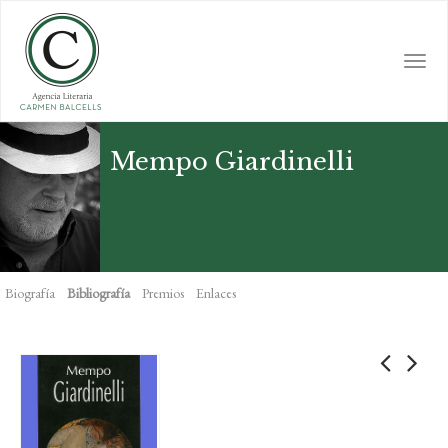
Skip
to
main
Togg
content
navi
Mempo Giardinelli
Biografía
Bibliografía
Premios
Enlaces