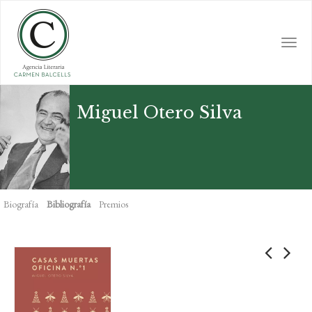
Skip
to
main
Togg
content
navi
Miguel Otero Silva
Biografía
Bibliografía
Premios