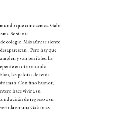
el mundo que conocemos. Gabi
sma. Se siente
e colegio. Más aún: se siente
desaparezcan... Pero hay que
umplen y son terribles. La
e repente en otro mundo
blan, las pelotas de tenis
ransforman. Con fino humor,
tero hace vivir a su
 conducirán de regreso a su
onvertida en una Gabi más