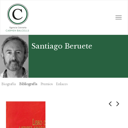
Skip
to
main
Togg
content
navi
Santiago Beruete
Biografía
Bibliografía
Premios
Enlaces