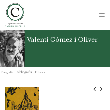
Skip
to
main
Togg
content
navi
Valentí Gómez i Oliver
Biografía
Bibliografía
Enlaces