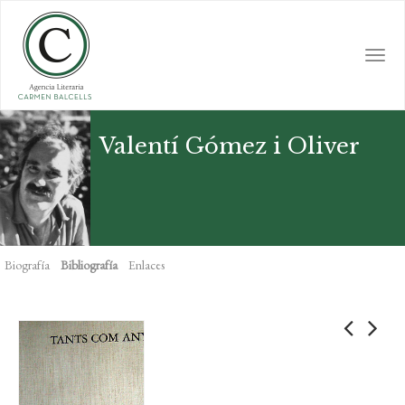
Skip
to
main
Togg
content
navi
Valentí Gómez i Oliver
Biografía
Bibliografía
Enlaces