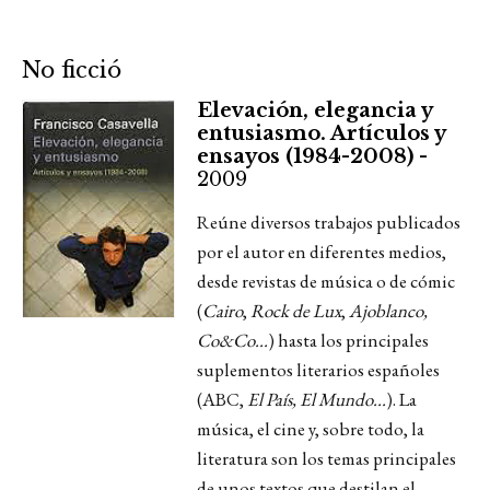
No ficció
Elevación, elegancia y
entusiasmo. Artículos y
ensayos (1984-2008) -
2009
Reúne diversos trabajos publicados
por el autor en diferentes medios,
desde revistas de música o de cómic
(
Cairo
,
Rock de Lux
,
Ajoblanco,
Co&Co...
) hasta los principales
suplementos literarios españoles
(ABC,
El País,
El Mundo...
).
La
música, el cine y, sobre todo, la
literatura son los temas principales
de unos textos que destilan el