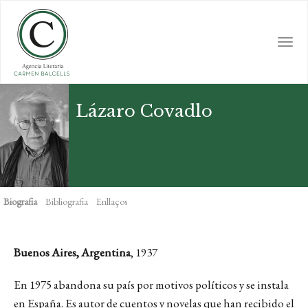
Skip
to
main
Togg
content
navi
Lázaro Covadlo
Biografia
Bibliografia
Enllaços
Buenos Aires, Argentina
, 1937
En 1975 abandona su país por motivos políticos y se instala
en España. Es autor de cuentos y novelas que han recibido el