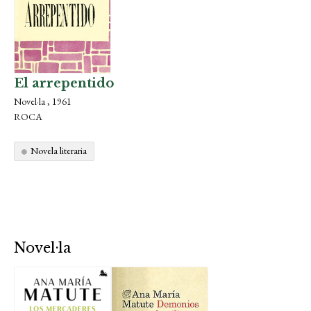
El arrepentido
Novel·la , 1961
ROCA
Novela literaria
Novel·la