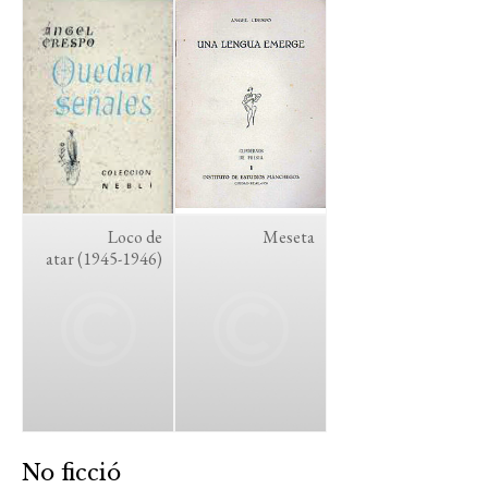
Loco de
Meseta
atar (1945-1946)
No ficció