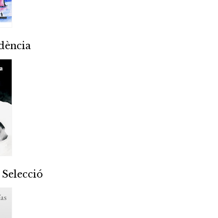
dència
 Selecció
as