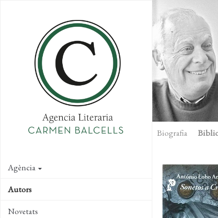
Skip
to
main
content
Biografia
Biblio
Agència
Autors
Novetats