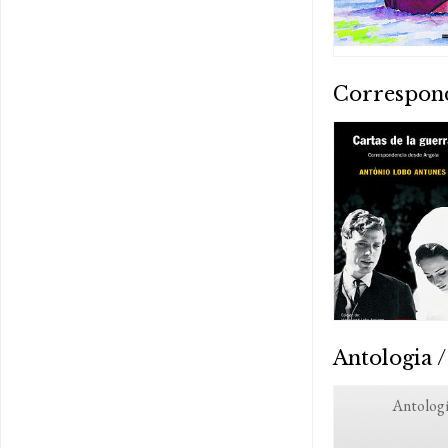
Correspon
Antologia /
Antologí