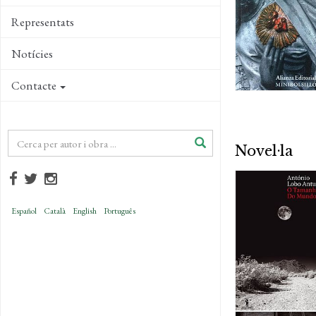
Representats
Notícies
Contacte
Novel·la
Español
Català
English
Português