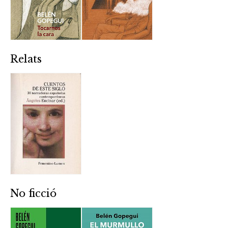
Relats
No ficció