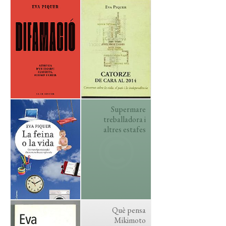
Supermare
treballadora i
altres estafes
Què pensa
Mikimoto