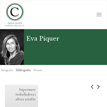
Skip
to
main
Togg
content
navi
Eva Piquer
Biografia
Bibliografia
Premis
Supermare
treballadora i
altres estafes