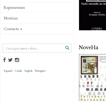
Representats
Notícies
Contacte
Novel·la
Español
Català
English
Português