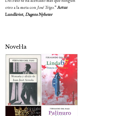
Del Paso se ha acercado más que ningún
otro a la meta con
José Trigo.
”
Artur
Lundkvist
,
Dagens Nyheter
Novel·la